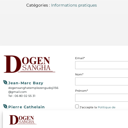
Catégories :
Informations pratiques
Email*
Nom*
Jean-Marc Bazy
dogensanghatemplezengudoji156
Prénom*
@gmail.com
Tel : 06 80 02 55 31
Pierre Cathelain
J'accepte la
Politique de
webmaster@dogensangha.fr
Confidentialité
Tél : 06 08 99 98 65