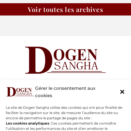
Voir toutes les archives
Jean-Marc Bazy
Gérer le consentement aux
dogensanghatemplezengudoji156
@gmail.com
cookies
Tel : 06 80 02 55 31
Le site de Dogen Sangha utilise des cookies qui ont pour finalité de
Pierre Cathelain
faciliter la navigation sur le site, de mesurer l’audience du site ou
webmaster@dogensangha.fr
encore de permettre le partage de pages du site :
Tél : 06 08 99 98 65
Les cookies analytiques
: Ces cookies permettent de connaître
Les activités
l’utilisation et les performances du site et d’en améliorer le