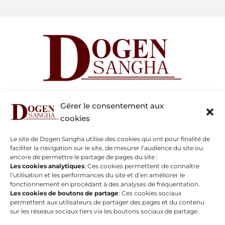
Jean-Marc Bazy
Gérer le consentement aux
dogensanghatemplezengudoji156
@gmail.com
cookies
Tel : 06 80 02 55 31
Le site de Dogen Sangha utilise des cookies qui ont pour finalité de
Pierre Cathelain
faciliter la navigation sur le site, de mesurer l’audience du site ou
webmaster@dogensangha.fr
encore de permettre le partage de pages du site :
Tél : 06 08 99 98 65
Les cookies analytiques
: Ces cookies permettent de connaître
Les activités
l’utilisation et les performances du site et d’en améliorer le
fonctionnement en procédant à des analyses de fréquentation.
Les cookies de boutons de partage
: Ces cookies sociaux
Informations pratiques
permettent aux utilisateurs de partager des pages et du contenu
Évènements
sur les réseaux sociaux tiers via les boutons sociaux de partage.
Enseignements du samedi